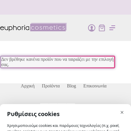
Μετάβαση
στο
περιεχόμενο
Καλάθι
Αγορών
Δεν βρέθηκε κανένα προϊόν που να ταιριάζει με την επιλογή
σας.
Αρχική
Προϊόντα
Blog
Επικοινωνία
skip-to-actions
×
Ρυθμίσεις cookies
Χρησιμοποιούμε cookies και παρόμοιες τεχνολογίες (π.χ. pixel,