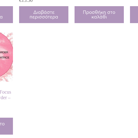
€
15.50
Διαβάστε
Προσθήκη στο
ρα
περισσότερα
καλάθι
 Focus
der –
το