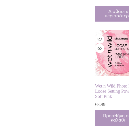
Διαβάστε
περισσότε
Wet n Wild Photo
Loose Setting Pow
Soft Pink
€
8.99
Προσθήκη σ
καλάθι