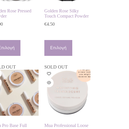
του
προϊόντος
den Rose Pressed
Golden Rose Silky
der
Touch Compact Powder
90
€
4.50
ό
Αυτό
το
Επιλογή
Επιλογή
ϊόν
προϊόν
έχει
λαπλές
πολλαπλές
LD OUT
SOLD OUT
αλλαγές.
παραλλαγές.
Οι
λογές
επιλογές
ρούν
μπορούν
να
λεγούν
επιλεγούν
στη
ίδα
σελίδα
του
ϊόντος
προϊόντος
 Pro Base Full
Mua Professional Loose