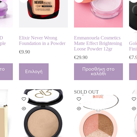
HD
Elixir Never Wrong
Emmanouela Cosmetics
ple
Foundation in a Powder
Matte Effect Brightening
Gol
Loose Powder 12gr
Fin
€
9.90
€
29.90
€
7.
Αυτό
το
Προσθήκη στο
το
Επιλογή
καλάθι
προϊόν
έχει
πολλαπλές
SOLD OUT
παραλλαγές.
Οι
επιλογές
μπορούν
να
επιλεγούν
στη
σελίδα