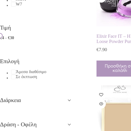
W7
Τιμή
Elixir Face IT – 
€4
-
€30
Loose Powder Pur
€
7.90
Επιλογή
Προσθήκη σ
καλάθι
Άμεσα διαθέσιμο
Σε έκπτωση
Διάρκεια
Δράση - Οφέλη