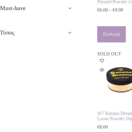
Pressed Powder 1
Must-have
Pric
€
6.00
–
€
9.90
rang
€6.0
thro
Αυτό
€9.9
Τύπος
το
Επιλογή
προϊόν
έχει
πολλαπλές
SOLD OUT
παραλλαγές.
Οι
επιλογές
μπορούν
να
επιλεγούν
στη
σελίδα
του
προϊόντος
W7 Banana Drea
Loose Powder 20g
€
8.00