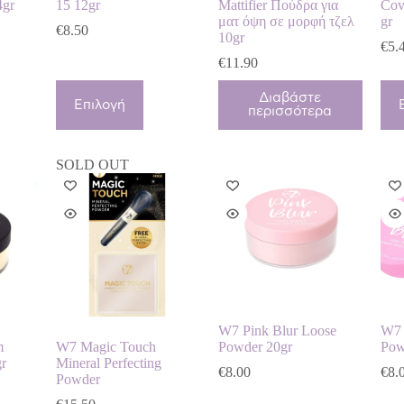
4gr
15 12gr
Mattifier Πούδρα για
Cov
ματ όψη σε μορφή τζελ
gr
e
€
8.50
10gr
e:
€
5.
0
€
11.90
ugh
Αυτό
Αυτ
0
Διαβάστε
το
το
Επιλογή
περισσότερα
προϊόν
προ
έχει
έχει
πολλαπλές
πολ
SOLD OUT
παραλλαγές.
παρ
Οι
Οι
επιλογές
επι
μπορούν
μπο
να
να
επιλεγούν
επι
στη
στη
σελίδα
σελ
του
του
προϊόντος
προ
W7 Pink Blur Loose
W7 
m
W7 Magic Touch
Powder 20gr
Pow
r
Mineral Perfecting
€
8.00
€
8.
Powder