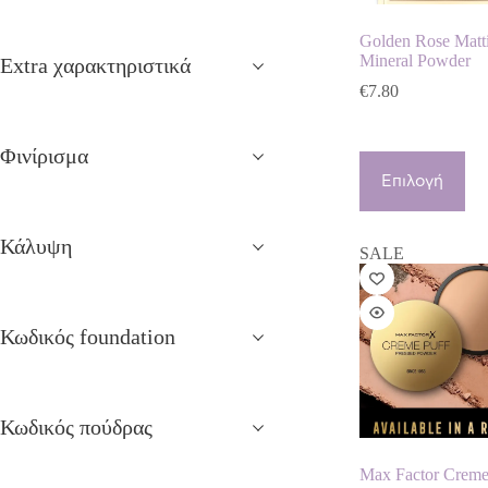
Golden Rose Matt
Mineral Powder
Extra χαρακτηριστικά
€
7.80
Φινίρισμα
Αυτό
το
Επιλογή
προϊόν
έχει
πολλαπλές
Κάλυψη
SALE
παραλλαγές.
Οι
επιλογές
μπορούν
Κωδικός foundation
να
επιλεγούν
στη
σελίδα
του
Κωδικός πούδρας
προϊόντος
Max Factor Creme