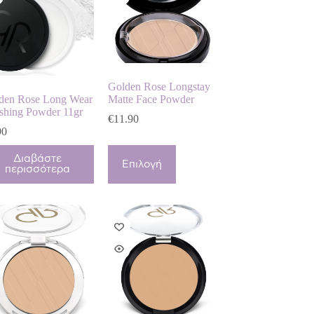
Golden Rose Longstay
den Rose Long Wear
Matte Face Powder
ishing Powder 11gr
€
11.90
90
Αυτό
Διαβάστε
το
Επιλογή
περισσότερα
προϊόν
έχει
πολλαπλές
παραλλαγές.
Οι
επιλογές
μπορούν
να
επιλεγούν
στη
σελίδα