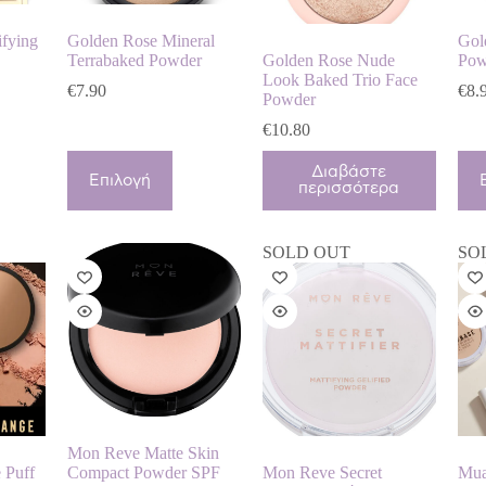
του
προϊόντος
ifying
Golden Rose Mineral
Gol
Terrabaked Powder
Golden Rose Nude
Pow
Look Baked Trio Face
€
7.90
€
8.
Powder
€
10.80
Αυτό
Αυτ
Διαβάστε
το
το
Επιλογή
περισσότερα
προϊόν
προ
έχει
έχει
πολλαπλές
πολ
SOLD OUT
SO
παραλλαγές.
παρ
Οι
Οι
επιλογές
επι
μπορούν
μπο
να
να
επιλεγούν
επι
στη
στη
σελίδα
σελ
του
του
προϊόντος
προ
Mon Reve Matte Skin
 Puff
Compact Powder SPF
Mon Reve Secret
Mua