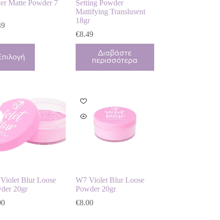
er Matte Powder 7
Setting Powder
Mattifying Translusent
18gr
49
€
8.49
ό
Διαβάστε
Επιλογή
περισσότερα
ϊόν
λαπλές
αλλαγές.
λογές
ρούν
λεγούν
ίδα
ϊόντος
Violet Blur Loose
W7 Violet Blur Loose
der 20gr
Powder 20gr
00
€
8.00