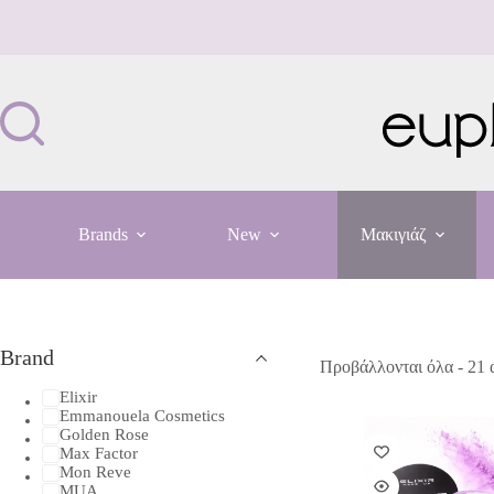
Μετάβαση
στο
περιεχόμενο
Brands
New
Μακιγιάζ
Brand
Προβάλλονται όλα - 21
Elixir
Emmanouela Cosmetics
Golden Rose
Max Factor
Mon Reve
MUA