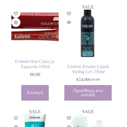
SALE
Exitenn Hair Color με
Αμμωνία 100ml
Exitenn Keratin Liquid
Styling Gel 250ml
€
6.90
€
14.90
€
19.90
Original
Η
price
τρέχουσα
Αυτό
Προσθήκη στο
was:
τιμή
το
Επιλογή
καλάθι
€19.90.
είναι:
προϊόν
€14.90.
έχει
πολλαπλές
SALE
SALE
παραλλαγές.
Οι
επιλογές