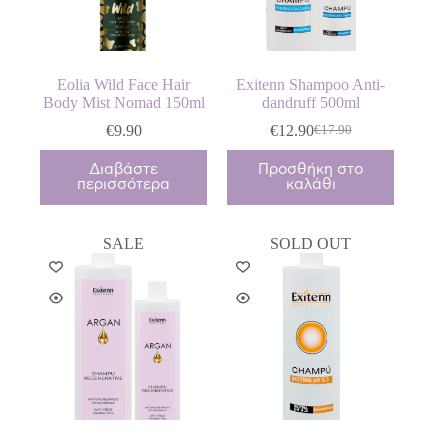
Eolia Wild Face Hair
Exitenn Shampoo Anti-
Body Mist Nomad 150ml
dandruff 500ml
€
9.90
€
12.90
€
17.90
Original
Η
price
τρέχουσα
Διαβάστε
Προσθήκη στο
was:
τιμή
περισσότερα
καλάθι
€17.90.
είναι:
€12.90.
SALE
SOLD OUT