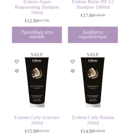
Exitenn Argan
Exitenn Biotin PH 5.5
Regenerating Shampoo
Shampoo 1000ml
500ml
€
17.90
€
24.90
Original
Η
€
12.90
€
17.90
Original
Η
price
τρέχουσα
price
τρέχουσα
was:
τιμή
Προσθήκη στο
Διαβάστε
was:
τιμή
€24.90.
είναι:
καλάθι
περισσότερα
€17.90.
είναι:
€17.90.
€12.90.
SALE
SALE
Exitenn Curly Activator
Exitenn Curly Balsam
200ml
200ml
€
15.90
€
14.90
€
19.90
€
18.90
Original
Η
Original
Η