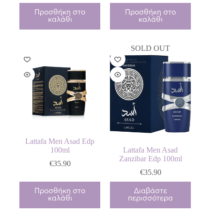
Προσθήκη στο
Προσθήκη στο
καλάθι
καλάθι
SOLD OUT
Lattafa Men Asad Edp
100ml
Lattafa Men Asad
Zanzibar Edp 100ml
€
35.90
€
35.90
Προσθήκη στο
Διαβάστε
καλάθι
περισσότερα