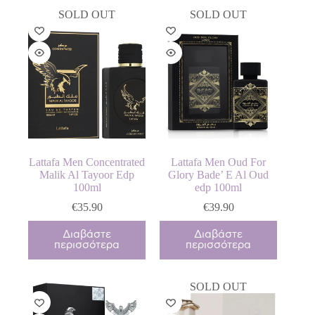
SOLD OUT
SOLD OUT
Lattafa Men Concentrated
Lattafa Men Oud For
Malik Al Tayoor Edp
Glory Bade’ E Al Oud
100ml
edp 100ml
€
35.90
€
39.90
Διαβάστε
Διαβάστε
περισσότερα
περισσότερα
SOLD OUT