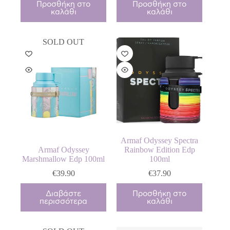
Προσθήκη στο
Προσθήκη στο
καλάθι
καλάθι
SOLD OUT
Armaf Odyssey Spectra
Armaf Odyssey
Rainbow Edition Edp
Marshmallow Edp 100ml
100ml
€
39.90
€
37.90
Διαβάστε
Προσθήκη στο
περισσότερα
καλάθι