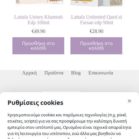
Lattafa Unisex Khamrah
Lattafa Unlimited Qaed al
Edp 100ml
Fursan edp 90ml
€
49.90
€
28.90
Προσθήκη στο
Προσθήκη στο
καλάθι
καλάθι
Αρχική
Προϊόντα
Blog
Επικοινωνία
skip-to-actions
×
Ρυθμίσεις cookies
Χρησιμοποιούμε cookies και παρόμοιες τεχνολογίες (π.χ. pixel,
ετικέτες, scripts) για να σας προσφέρουμε την καλύτερη δυνατή
εμπειρία στον ιστότοπό μας. Ορισμένα είναι τεχνικά απαραίτητα
Το Euphoria Cosmetics είναι ένας χώρος όπου η φροντίδα
για τη λειτουργία του ιστότοπου, ενώ άλλα μας βοηθούν να
συναντά την αυθεντική ομορφιά. Προσεκτικά επιλεγμένα