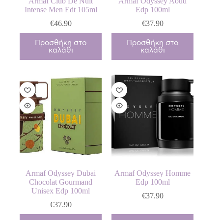
Armaf Club De Nuit
Armaf Odyssey Aoud
Intense Men Edt 105ml
Edp 100ml
€
46.90
€
37.90
Προσθήκη στο
Προσθήκη στο
καλάθι
καλάθι
Armaf Odyssey Dubai
Armaf Odyssey Homme
Chocolat Gourmand
Edp 100ml
Unisex Edp 100ml
€
37.90
€
37.90