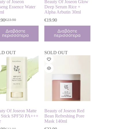
uty of Joseon
Beauty Of Joseon Glow
seng Essence Water
Deep Serum Rice +
ml
Alpha Arbutin 30ml
.90
€
19.90
€
23.90
Original
Η
price
τρέχουσα
Διαβάστε
Διαβάστε
was:
τιμή
περισσότερα
περισσότερα
€23.90.
είναι:
€18.90.
LD OUT
SOLD OUT
uty Of Joseon Matte
Beauty of Joseon Red
 Stick SPF50 PA+++
Bean Refreshing Pore
r
Mask 140ml