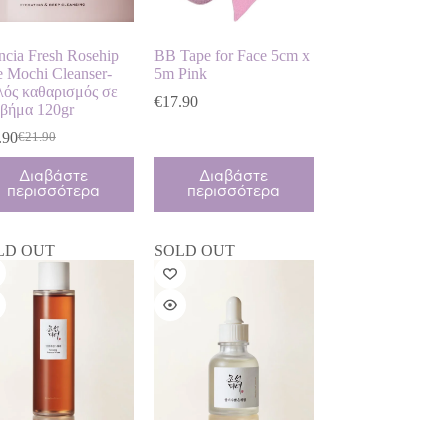
ncia Fresh Rosehip
BB Tape for Face 5cm x
e Mochi Cleanser-
5m Pink
λός καθαρισμός σε
€
17.90
 βήμα 120gr
.90
€
21.90
Original
Η
price
τρέχουσα
Διαβάστε
Διαβάστε
was:
τιμή
περισσότερα
περισσότερα
€21.90.
είναι:
€18.90.
LD OUT
SOLD OUT