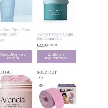
b Deep Clean Foam
anser 150ml
Accoje Hydrating Aqua
Gel Cream 50ml
.90
€
22.00
€
28.00
Original
Η
price
τρέχουσα
Προσθήκη στο
Διαβάστε
was:
τιμή
καλάθι
περισσότερα
€28.00.
είναι:
€22.00.
LD OUT
SOLD OUT