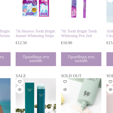
Bright
7th Heaven Teeth Bright
7th Teeth Bright Teeth
Abi
 Serum
Instant Whitening Strips
Whitening Pen 2ml
Cle
€
12.50
€
10.90
€
15
το
Προσθήκη στο
Προσθήκη στο
καλάθι
καλάθι
SALE
SOLD OUT
SO