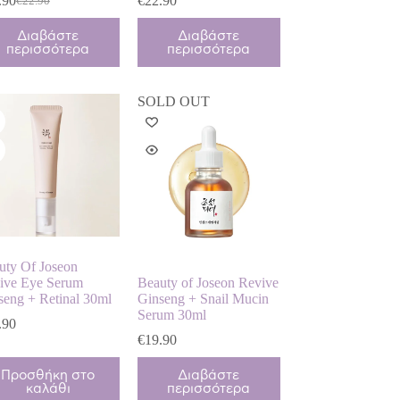
.90
€
22.90
€
22.90
Original
Η
price
τρέχουσα
Διαβάστε
Διαβάστε
was:
τιμή
περισσότερα
περισσότερα
€22.90.
είναι:
€18.90.
SOLD OUT
uty Of Joseon
ive Eye Serum
Beauty of Joseon Revive
seng + Retinal 30ml
Ginseng + Snail Mucin
Serum 30ml
.90
€
19.90
Προσθήκη στο
Διαβάστε
καλάθι
περισσότερα