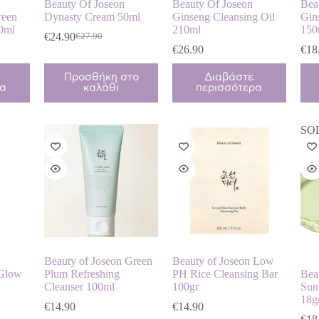
Beauty Of Joseon
Beauty Of Joseon
Bea
reen
Dynasty Cream 50ml
Ginseng Cleansing Oil
Gin
30ml
210ml
150
€
24.90
€
27.90
Original
Η
€
26.90
€
18
price
τρέχουσα
was:
τιμή
Προσθήκη στο
Διαβάστε
€27.90.
είναι:
ρα
καλάθι
περισσότερα
€24.90.
SO
Beauty of Joseon Green
Beauty of Joseon Low
 Glow
Plum Refreshing
PH Rice Cleansing Bar
Bea
Cleanser 100ml
100gr
Sun
18g
€
14.90
€
14.90