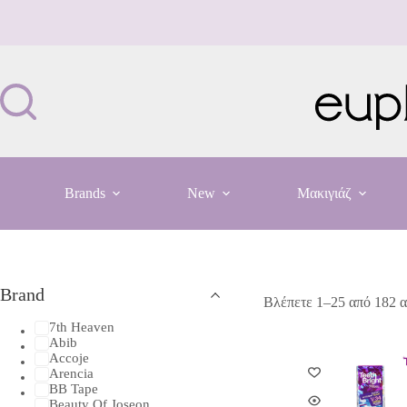
Μετάβαση
στο
περιεχόμενο
Brands
New
Μακιγιάζ
Brand
Βλέπετε 1–25 από 182 
7th Heaven
Abib
Accoje
Arencia
BB Tape
Beauty Of Joseon