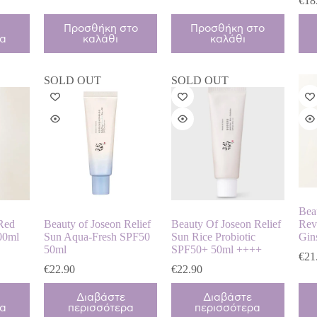
€
18
Προσθήκη στο
Προσθήκη στο
ρα
καλάθι
καλάθι
SOLD OUT
SOLD OUT
Bea
 Red
Beauty of Joseon Relief
Beauty Of Joseon Relief
Rev
00ml
Sun Aqua-Fresh SPF50
Sun Rice Probiotic
Gin
50ml
SPF50+ 50ml ++++
€
21
€
22.90
€
22.90
Διαβάστε
Διαβάστε
ρα
περισσότερα
περισσότερα