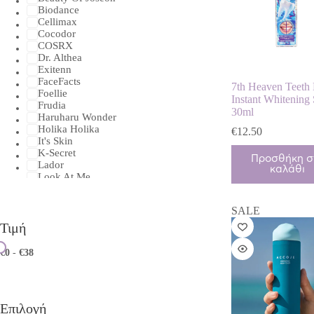
Biodance
Cellimax
Cocodor
COSRX
Dr. Althea
Exitenn
FaceFacts
7th Heaven Teeth 
Foellie
Instant Whitening
Frudia
30ml
Haruharu Wonder
Holika Holika
€
12.50
It's Skin
K-Secret
Προσθήκη σ
Lador
καλάθι
Look At Me
Mary & May
MBeauty
SALE
Medicube
Missha
Τιμή
Numbuzin
OOTD
€0
-
€38
Purederm
SKIN1004
Some By Mi
VT Cosmetics
Επιλογή