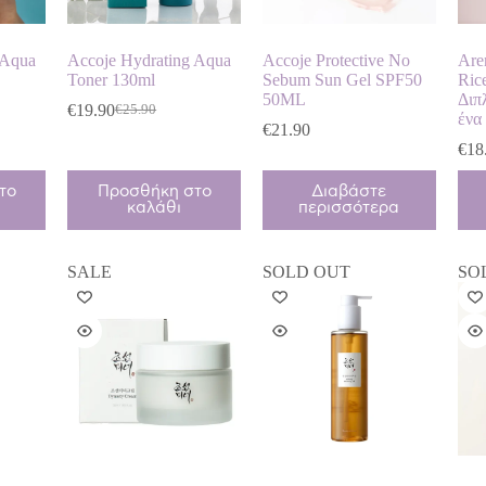
 Aqua
Accoje Hydrating Aqua
Accoje Protective No
Are
Toner 130ml
Sebum Sun Gel SPF50
Ric
50ML
Διπ
€
19.90
€
25.90
Original
Η
ένα
€
21.90
price
τρέχουσα
€
18
was:
τιμή
€25.90.
είναι:
το
Προσθήκη στο
Διαβάστε
€19.90.
καλάθι
περισσότερα
SALE
SOLD OUT
SO