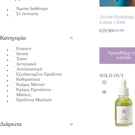
Άμεσα διαθέσιμο
Σε έκπτωση
Accoje Hydrating
Lotion 130ml
€
19.90
€
25.90
Original
Η
Κατηγορία
price
τρέχουσα
was:
τιμή
Essence
€25.90.
είναι:
Προσθήκη σ
Serum
€19.90.
καλάθι
Toner
Αντηλιακά
Απολεπιστικά
Εξειδικευμένα ΠροΙόντα
SOLD OUT
Καθαριστικά
Κρέμες Ματιών
Κρέμες Προσώπου
Μάσκες
Προϊόντα Μαλλιών
Διάρκεια