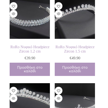
RoRo Νυφικό Headpiece
RoRo Νυφικό Headpiece
Zircon 1.2 cm
Zircon 1.5 cm
€
39.90
€
49.90
Προσθήκη στο
Προσθήκη στο
καλάθι
καλάθι