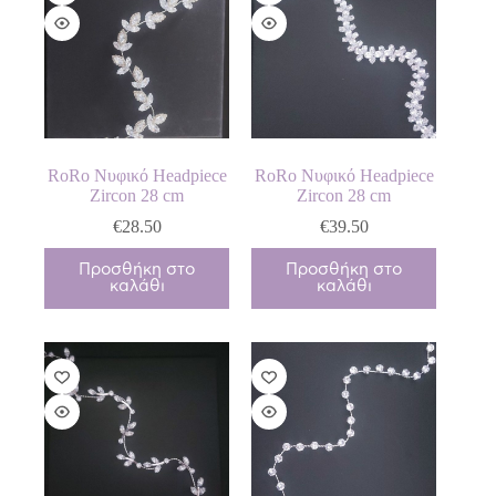
RoRo Νυφικό Headpiece
RoRo Νυφικό Headpiece
Zircon 28 cm
Zircon 28 cm
€
28.50
€
39.50
Προσθήκη στο
Προσθήκη στο
καλάθι
καλάθι