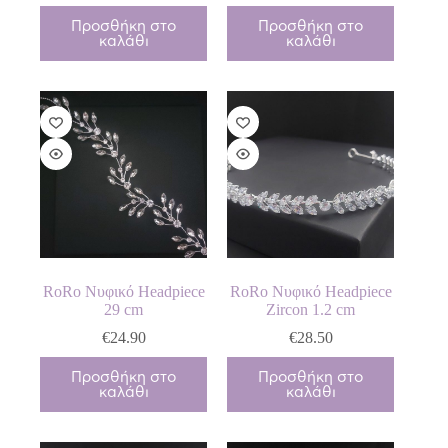
Προσθήκη στο
Προσθήκη στο
καλάθι
καλάθι
RoRo Νυφικό Headpiece
RoRo Νυφικό Headpiece
29 cm
Zircon 1.2 cm
€
24.90
€
28.50
Προσθήκη στο
Προσθήκη στο
καλάθι
καλάθι