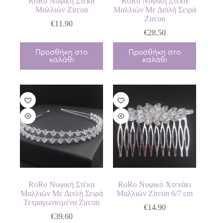
RoRo Νυφική Στέκα
RoRo Νυφική Στέκα
Μαλλιών Zircon
Μαλλιών Με Διπλή Σειρά
Zircon
€
11.90
€
28.50
Προσθήκη στο
Προσθήκη στο
καλάθι
καλάθι
RoRo Νυφική Στέκα
RoRo Νυφικό Χτενάκι
Μαλλιών Με Διπλή Σειρά
Μαλλιών Zircon 6/7 cm
Τετραγωνισμένα Zircon
€
14.90
€
39.60