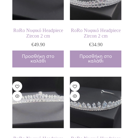
RoRo Νυφικό Headpiece
RoRo Νυφικό Headpiece
Zircon 2 cm
Zircon 2 cm
€
49.90
€
34.90
Προσθήκη στο
Προσθήκη στο
καλάθι
καλάθι