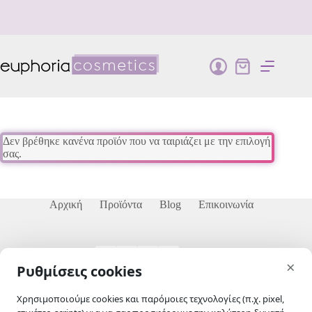
Μετάβαση
στο
περιεχόμενο
Καλάθι
Αγορών
Δεν βρέθηκε κανένα προϊόν που να ταιριάζει με την επιλογή
σας.
Αρχική
Προϊόντα
Blog
Επικοινωνία
skip-to-actions
×
Ρυθμίσεις cookies
Χρησιμοποιούμε cookies και παρόμοιες τεχνολογίες (π.χ. pixel,